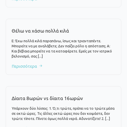
Θέλω να χάσω πολλά κιλά
Ε: Έχω πολλά κιλά παραπάνω, ίσως και τριανταπέντε.
Μπορείτε να με αναλάβετε; Δεν παίζει ρόλο η απόσταση; Α:
Και βέβαια μπορείτε να τα καταφέρετε. Εμείς με τον ιατρικό
βελονισμό, σας [...]
Περισσότερα
Δίαιτα 8ωρών vs δίαιτα 16ωρών
Υπάρχουν δύο λύσεις: 1. Ό,τι τρώτε, πρέπει να το τρώτε μέσα
σε οκτώ ώρες. Τις άλλες οκτώ ώρες που δεν κοιμάστε, δεν
τρώτε τίποτε. Πίνετε όμως πολλά νερά. Αδυνατίζετε! 2. [...]