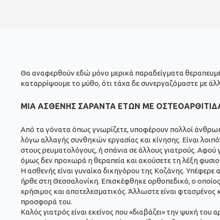
Θα αναφερθούν εδώ μόνο μερικά παραδείγματα θεραπευμέν
καταρρίψουμε το μύθο, ότι τάχα δε συνεργαζόμαστε με άλλο
ΜΙΑ ΑΣΘΕΝΗΣ ΣΑΡΑΝΤΑ ΕΤΩΝ ΜΕ ΟΣΤΕΟΑΡΘΙΤΙ
Από τα γόνατα όπως γνωρίζετε, υποφέρουν πολλοί άνθρωποι,
λόγω αλλαγής συνθηκών εργασίας και κίνησης. Είναι λοιπό
στους ρευματολόγους, ή σπάνια σε άλλους γιατρούς. Αφού γ
όμως δεν προχωρά η θεραπεία και ακούσετε τη λέξη φυσιοθ
Η ασθενής είναι γυναίκα δικηγόρου της Κοζάνης. Υπέφερε 
ήρθε στη Θεσσαλονίκη. Επισκέφθηκε ορθοπεδικό, ο οποίος 
χρήσιμος και αποτελεσματικός. Άλλωστε είναι φτασμένος κα
προσφορά του.
Καλός γιατρός είναι εκείνος που «διαβάζει» την ψυχή του