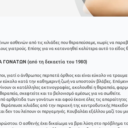
ων ασθενών από τις χιλιάδες που θεραπεύσαμε, χωρίς να παραβι
υς γιατρούς. Επίσης για να κατανοηθεί καλύτερα αυτό το είδος 
ΔΑ ΓΟΝΑΤΩΝ
(από τη δεκαετία του 1980)
 γιατί ο άνθρωπος περπατά όρθιος και είναι εύκολο να τραυματι
ν εύκολο κατά την καθημερινή ζωή να υποστούν βλάβες. Επόμενο
ίνουν οι κατάλληλες ακτινογραφίες, ακολουθεί η θεραπεία, φαρμα
εραπεία, σκεφτείτε και το βελονισμό αμέσως για να σωθείτε.
από αρθρίτιδα των γονάτων και αφού έκανε όλες τις απαραίτητες 
θεράπευσε χιλιάδες από την περιοχή της κεντροδυτικής Μακεδονί
ι δεν του λείπουν οι περγαμηνές. Κουβαλάει εξάλλου μαζί του μι
 αρρώστου. Ο ασθενής έχει δικαίωμα να βρει λύση στο πρόβλημα 