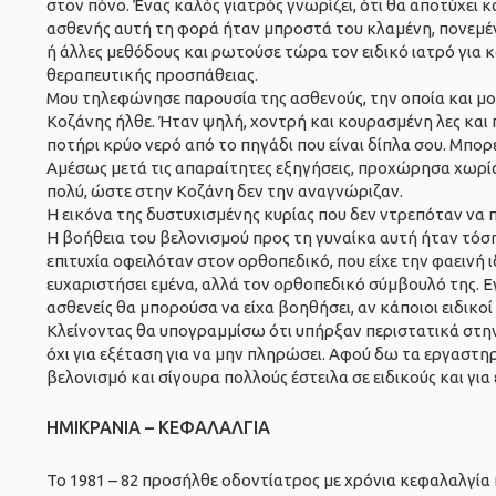
στον πόνο. Ένας καλός γιατρός γνωρίζει, ότι θα αποτύχει κ
ασθενής αυτή τη φορά ήταν μπροστά του κλαμένη, πονεμένη
ή άλλες μεθόδους και ρωτούσε τώρα τον ειδικό ιατρό για κ
θεραπευτικής προσπάθειας.
Μου τηλεφώνησε παρουσία της ασθενούς, την οποία και μου
Κοζάνης ήλθε. Ήταν ψηλή, χοντρή και κουρασμένη λες και 
ποτήρι κρύο νερό από το πηγάδι που είναι δίπλα σου. Μπο
Αμέσως μετά τις απαραίτητες εξηγήσεις, προχώρησα χωρίς 
πολύ, ώστε στην Κοζάνη δεν την αναγνώριζαν.
Η εικόνα της δυστυχισμένης κυρίας που δεν ντρεπόταν να 
Η βοήθεια του βελονισμού προς τη γυναίκα αυτή ήταν τόση
επιτυχία οφειλόταν στον ορθοπεδικό, που είχε την φαεινή ι
ευχαριστήσει εμένα, αλλά τον ορθοπεδικό σύμβουλό της.
ασθενείς θα μπορούσα να είχα βοηθήσει, αν κάποιοι ειδικο
Κλείνοντας θα υπογραμμίσω ότι υπήρξαν περιστατικά στην 
όχι για εξέταση για να μην πληρώσει. Αφού δω τα εργαστηρ
βελονισμό και σίγουρα πολλούς έστειλα σε ειδικούς και για
ΗΜΙΚΡΑΝΙΑ – ΚΕΦΑΛΑΛΓΙΑ
Το 1981 – 82 προσήλθε οδοντίατρος με χρόνια κεφαλαλγία κ