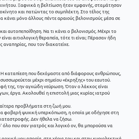
οκινήτου. Ξαφνικά η βελτίωση ήταν εμφανής, σταμάτησαν
οκίνητο και πατώντας το συμπλέκτη. Στο τέλος της
να κάνει μόνο άλλους πέντε αραιούς βελονισμούς μέσα σε
και αυτοπεποίθηση. Να τι κάνει ο βελονισμός. Μέχρι το
ναι αιτιολογική θεραπεία, τότε τι είναι; Πέρασαν ήδη
 αναπηρίας, που τον διακατείχε.
γα. Η καταπίεση που δεχόμαστε από διάφορους ανθρώπους,
, συσσωρεύεται μέχρι σημείου «έκρηξης» του εαυτού.
ρφή της, την αγχώδη νεύρωση. Όταν ο λάκκος είναι
ων, έργα. Ακολουθεί η επιστολή μιας κυρίας ιατρού
ιδιαίτερα προβλήματα στη ζωή μου.
μια φοβερή ψυχική υπερκόπωση, η οποία με οδήγησε στη
τοκαταστροφής. Δεν ήθελα να ζήσω.
όλο που σαν γιατρός και λογικό ον, θα μπορούσα να
αρχική μου απορία, στα χέρια του και στην κυριολεκτικά