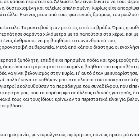
αι σε κάποια περιστατικά. Άλλωστε δεν είναι δυνατό να τους θερα
, δυστυχισμένη και τελείως απελπισμένη. Κυρίως είχε απορρίψει
άτι άλλο. Εκείνος μέσα από τους φωτεινούς δρόμους του μυαλού τ
 έστειλε. Το ραντεβού ήταν μετά τις επτά το βράδυ. Όμως η ασθε
περπάτησε σαράντα χιλιόμετρα με τα παπούτσια στα χέρια, και με
ρεί ένας άνθρωπος να μη βοηθήσει το συνάνθρωπό του;
χρονοτριβή σε θεραπεία. Μετά από κάποιο διάστημα οι ενοχλήσεις
περπατά ξυπόλητη, επειδή είχε πρησμένα πόδια και τρομερούς πόν
, όση είναι και η άμεση και επιτυχημένη βοήθεια του πυροσβέσ
δέα να γίνει βελονισμός στην κυρία. Γι’ αυτό όταν με ευχαρίστησ
 Εγώ απλά έκανα το καθήκον μου, στα πλαίσια του ιπποκρατικού
ί γιατροί ακολουθούσαν το παράδειγμα του συναδέλφου, που είπε 
καριέρα μου, που τα παρέπεμψα σε άλλους ειδικούς γιατρούς, ότ
ιακά τους και τους ίδιους κρίνω αν τα περιστατικά είναι για βελ
 επεμβάσεις.
αι ημικρανίες με νευραλγικούς αφόρητους πόνους αριστερά ινιακ