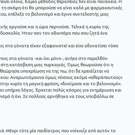
πεύει όλους. Καμία μέθοδος θεραπείας δεν είναι πανάκεια. Η
 τη σκέψη ότι θα μπορούσε να γίνει καλά με φαρμακευτικές
ου, επέλεξε το βελονισμό και έγινε συντελεστής μιας
νής αργούσε και η ώρα περνούσε. Τελικά η κυρία της
 δυσκολία. Ήταν σαν τον οδοιπόρο που σου ζητά ένα
 στα γόνατα είχαν εξαφανιστεί και είχε αδυνατίσει τόσο
ους στα γόνατα -και όχι μόνο-, ανήκε στο παρελθόν.
τη στη κατάσβεση μιας πυρκαγιάς. Όμως θεωρούσα ότι η
ε, θεώρησα υποχρέωση να της πω, ότι δε χρειάζεται να
 όρκου. Αναρωτιόμουνα όμως πόσους ακόμα «αθεράπευτους»
στην κυρία τη μαγική φράση, «δοκίμασε και το βελονισμό».
αν υπήρχε λόγος. Έρχεται πολύς κόσμος για ενημέρωση και
ονισμό ή όχι. Σε πολλούς αρνήθηκα να τους υποβάλλω σε
ά. Μέχρι τότε μία παιδίατρος που νοίκιαζε από αυτόν το