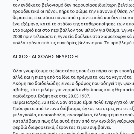
τον ενδέκατο βελονισμό δεν παρουσίασε ιδιαίτερη βελτίω
προοδευτικά οι πόνοι, πήρε το σώμα την κανονική θέση. 
θεραπείας είχε χάσει πάνω από τριάντα κιλά και δεν είχε 
ένα εξάμηνο, κατά το στάδιο της σταθεροποίησης των απο
Στο χωριό και στο περιβάλλον του μιλούν για θαύμα. Έγινε
2008 πριν τελειώσει η Εγνατία δούλευε στα χωματουργικά α
πολλά χρόνια από τις συνεδρίες βελονισμού. Το πρόβλημά 
ΑΓΧΟΣ- ΑΓΧΩΔΗΣ ΝΕΥΡΩΣΗ
Όλοι γνωρίζουμε τις διαστάσεις που έχει πάρει στην εποχ
αλλά και η πίεση από τα ίδια τα πράγματα και τα γεγονότα
Ακόμη πιο δαιδαλώδης είναι ο δρόμος που οδηγεί την ψυχι
αβαθής, τότε μιλάμε για νορμάλ ανθρώπους και η θεραπεία
παιδιάτρου. Γράφτηκε στις 28.05.1987.
«Είμαι ιατρός, 32 ετών. Σαν άτομο είμαι πολύ ενεργητικό, 
Πρόσφατα από έντονο διάβασμα, άγχος και στρες για τις 
μελαγχολία, απαισιοδοξία, ανασφάλεια, έλλειψη εμπιστοσύν
Καταλάβαινα πως όλα αυτά ήταν από την αγχώδη νεύρωση π
φερθώ διαφορετικά, ξέροντας τι μου συμβαίνει.
Για να μη μακρηγορώ, ευτυχώς έμαθα για τον ιατρό, δόκτο