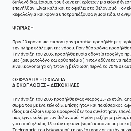
διπλανό διαμέρισμα, του έκανε επί κρίσεων μια ειδική ένε
επανήλθαν. Είναι καλά και το οφείλει στο βελονισμό. Τον 
κεφαλαλγία και χρόνια υποτροπιάζουσα ιγμορίτιδα. Ο ανιψ
ΨΩΡΙΑΣΗ
Πριν 20 χρόνια μια εικοσάχρονη κοπέλα προσήλθε με ψωρία
την πλήρη εξάλειψη της νόσου. Πριν δύο χρόνια προσήλθε 
Την άνοιξη του 2005, προσήλθε κυρία οδοντίατρος λίγο πρ
μας ( ρευματολόγο και ορθοπεδικό ). Ήταν αδύνατο να πιάσ
είναι ικανοποιητική. Όταν η βελτίωση περνά το 70 % σε αυ
ΟΣΦΥΑΛΓΙΑ – ΙΣΧΙΑΛΓΙΑ
ΔΙΣΚΟΠΑΘΕΙΕΣ – ΔΙΣΚΟΚΗΛΕΣ
Την άνοιξη του 2005 προσήλθε ένας νεαρός 25-26 ετών, απ
σώμα του με ένα τελικό S. Επίσης ήταν και παχύσαρκος, αφ
ίδιος και άλλοι νευροχειρουργοί δεν του συνέστησαν επαν
πώς έγινε καλά με τον βελονισμό. Η μόνη εεξήγηση είναι, 
γιατί από ηλικίας 18 ετών σήκωνε βαριά κασόνια σε μία κά
Τη θεραπεία του βελονισμού τη συνέστησαν σε αυτόν συγγεν