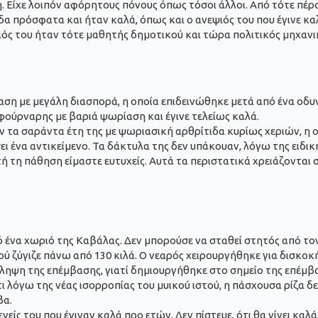
ση. Είχε λοιπόν αφόρητους πόνους όπως τόσοι άλλοι. Από τότε πέρ
είδα πρόσφατα και ήταν καλά, όπως και ο ανεψιός του που έγινε κ
ιός του ήταν τότε μαθητής δημοτικού και τώρα πολιτικός μηχανι
ση με μεγάλη διασπορά, η οποία επιδεινώθηκε μετά από ένα οδυν
φούρναρης με βαριά ψωρίαση και έγινε τελείως καλά.
ιν τα σαράντα έτη της με ψωριασική αρθρίτιδα κυρίως χεριών, η
ει ένα αντικείμενο. Τα δάκτυλα της δεν υπάκουαν, λόγω της ειδι
τή τη πάθηση είμαστε ευτυχείς. Αυτά τα περιστατικά χρειάζονται
ό ένα χωριό της Καβάλας. Δεν μπορούσε να σταθεί στητός από τον
ού ζύγιζε πάνω από 130 κιλά. Ο νεαρός χειρουργήθηκε για δισκοκ
άληψη της επέμβασης, γιατί δημιουργήθηκε στο σημείο της επέμβα
ότι λόγω της νέας ισορροπίας του μυικού ιστού, η πάσχουσα ρίζα 
βα.
είς του που έγιναν καλά προ ετών. Δεν πίστευε, ότι θα γίνει καλ