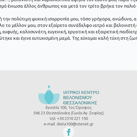
μό ένιωσα άλλος άνθρωπος και μετά τον τρίτο βρήκα τον παλιό υ
 την πολύτιμη ψυχική ισορροπία μου, τόσο γρήγορα, ανώδυνα, ακί
 όλο το μέλλον μου, στον εξαίρετο συνάδελφο ιατρό και βελονισ
 ευφυής, καλοσυνάτη, ευγενική, εργατική και εξαιρετική παιδίατρ
τηκε και έγινε ευτυχισμένη μαμά. Της εύχομαι καλή τύχη στη ζωή,
Εγνατία 100, 1ος Όροφος
546 23 Θεσσαλονίκη (Γωνία Αγ. Σοφίας)
τηλ: +30 2310 221 150
e-mail: dieta100@otenet.gr