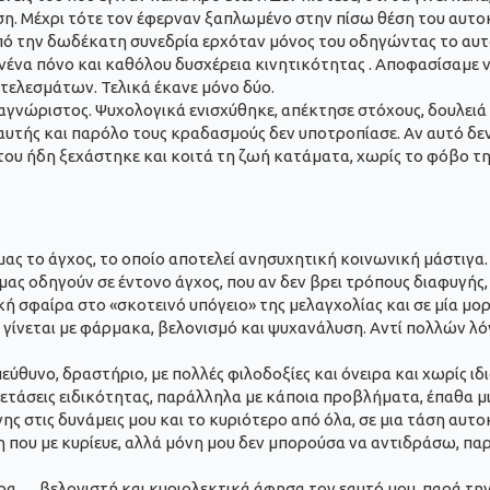
ση. Μέχρι τότε τον έφερναν ξαπλωμένο στην πίσω θέση του αυτ
Από την δωδέκατη συνεδρία ερχόταν μόνος του οδηγώντας το αυτ
κανένα πόνο και καθόλου δυσχέρεια κινητικότητας . Αποφασίσαμε 
τελεσμάτων. Τελικά έκανε μόνο δύο.
 αγνώριστος. Ψυχολογικά ενισχύθηκε, απέκτησε στόχους, δουλειά 
υτής και παρόλο τους κραδασμούς δεν υποτροπίασε. Αν αυτό δεν εί
του ήδη ξεχάστηκε και κοιτά τη ζωή κατάματα, χωρίς το φόβο της
ή μας το άγχος, το οποίο αποτελεί ανησυχητική κοινωνική μάστι
, μας οδηγούν σε έντονο άγχος, που αν δεν βρει τρόπους διαφυγής
κή σφαίρα στο «σκοτεινό υπόγειο» της μελαγχολίας και σε μία μο
 γίνεται με φάρμακα, βελονισμό και ψυχανάλυση. Αντί πολλών λόγ
υπεύθυνο, δραστήριο, με πολλές φιλοδοξίες και όνειρα και χωρίς 
εξετάσεις ειδικότητας, παράλληλα με κάποια προβλήματα, έπαθα 
ης στις δυνάμεις μου και το κυριότερο από όλα, σε μια τάση αυ
ου με κυρίευε, αλλά μόνη μου δεν μπορούσα να αντιδράσω, παρ’ 
ρα…, βελονιστή και κυριολεκτικά άφησα τον εαυτό μου, παρά την 