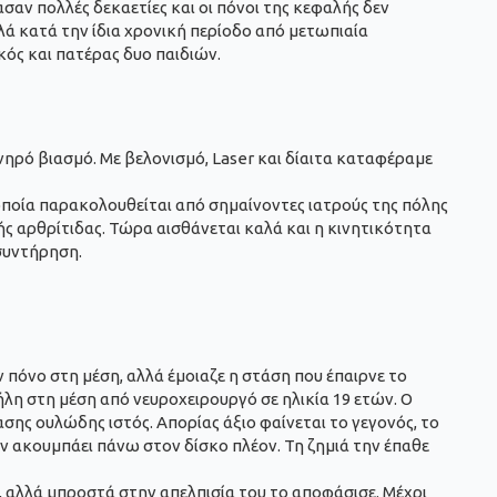
ασαν πολλές δεκαετίες και οι πόνοι της κεφαλής δεν
αλά κατά την ίδια χρονική περίοδο από μετωπιαία
κός και πατέρας δυο παιδιών.
ηρό βιασμό. Με βελονισμό, Laser και δίαιτα καταφέραμε
 οποία παρακολουθείται από σημαίνοντες ιατρούς της πόλης
κής αρθρίτιδας. Τώρα αισθάνεται καλά και η κινητικότητα
 συντήρηση.
 πόνο στη μέση, αλλά έμοιαζε η στάση που έπαιρνε το
ήλη στη μέση από νευροχειρουργό σε ηλικία 19 ετών. Ο
σης ουλώδης ιστός. Απορίας άξιο φαίνεται το γεγονός, το
δεν ακουμπάει πάνω στον δίσκο πλέον. Τη ζημιά την έπαθε
ά, αλλά μπροστά στην απελπισία του το αποφάσισε. Μέχρι