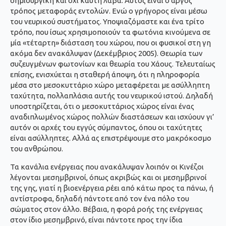
δημιουργική και όχι καυτή λάβα. Αυτός είναι ο αργός
τρόπος μεταφοράς εντολών. Ενώ ο γρήγορος είναι μέσω
του νευρικού συστήματος. Υποψιαζόμαστε και ένα τρίτο
τρόπο, που ίσως χρησιμοποιούν τα φωτόνια κινούμενα σε
μία «τέταρτη» διάσταση του χώρου, που οι φυσικοί στη γη
ακόμα δεν ανακάλυψαν (Δεκέμβριος 2005). Θεωρία των
συζευγμένων φωτονίων και θεωρία του Χάους. Τελευταίως
επίσης, ενισχύεται η σταθερή άποψη, ότι η πληροφορία
μέσα στο μεσοκυττάριο χώρο μεταφέρεται με ασύλληπτη
ταχύτητα, πολλαπλάσια αυτής του νευρικού ιστού. Δηλαδή
υποστηρίζεται, ότι ο μεσοκυττάριος χώρος είναι ένας
αναδιπλωμένος χώρος πολλών διαστάσεων και ισχύουν γι’
αυτόν οι αρχές του εγγύς σύμπαντος, όπου οι ταχύτητες
είναι ασύλληπτες. Αλλά ας επιστρέψουμε στο μακρόκοσμο
του ανθρώπου.
Τα κανάλια ενέργειας που ανακάλυψαν λοιπόν οι Κινέζοι
λέγονται μεσημβρινοί, όπως ακριβώς και οι μεσημβρινοί
της γης, γιατί η βιοενέργεια ρέει από κάτω προς τα πάνω, ή
αντίστροφα, δηλαδή πάντοτε από τον ένα πόλο του
σώματος στον άλλο. Βέβαια, η φορά ροής της ενέργειας
στον ίδιο μεσημβρινό, είναι πάντοτε προς την ίδια