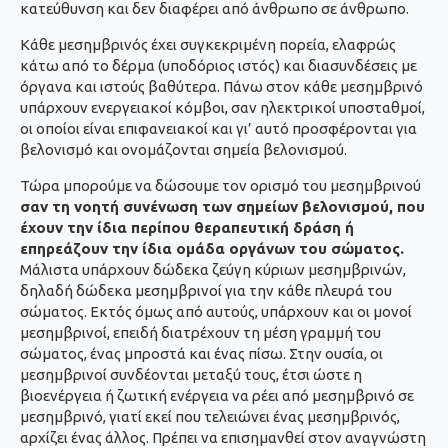
κατεύθυνση και δεν διαφέρει από άνθρωπο σε άνθρωπο.
Κάθε μεσημβρινός έχει συγκεκριμένη πορεία, ελαφρώς
κάτω από το δέρμα (υποδόριος ιστός) και διασυνδέσεις με
όργανα και ιστούς βαθύτερα. Πάνω στον κάθε μεσημβρινό
υπάρχουν ενεργειακοί κόμβοι, σαν ηλεκτρικοί υποσταθμοί,
οι οποίοι είναι επιφανειακοί και γι’ αυτό προσφέρονται για
βελονισμό και ονομάζονται σημεία βελονισμού.
Τώρα μπορούμε να δώσουμε τον ορισμό του μεσημβρινού
σαν τη νοητή συνένωση των σημείων βελονισμού, που
έχουν την ίδια περίπου θεραπευτική δράση ή
επηρεάζουν την ίδια ομάδα οργάνων του σώματος.
Μάλιστα υπάρχουν δώδεκα ζεύγη κύριων μεσημβρινών,
δηλαδή δώδεκα μεσημβρινοί για την κάθε πλευρά του
σώματος. Εκτός όμως από αυτούς, υπάρχουν και οι μονοί
μεσημβρινοί, επειδή διατρέχουν τη μέση γραμμή του
σώματος, ένας μπροστά και ένας πίσω. Στην ουσία, οι
μεσημβρινοί συνδέονται μεταξύ τους, έτσι ώστε η
βιοενέργεια ή ζωτική ενέργεια να ρέει από μεσημβρινό σε
μεσημβρινό, γιατί εκεί που τελειώνει ένας μεσημβρινός,
αρχίζει ένας άλλος. Πρέπει να επισημανθεί στον αναγνώστη