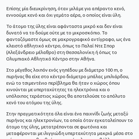
Επίσης μία διευκρίνηση, όταν μιλάμε για απέραντο κενό,
εννοούμε κενό και όχι γεμάτο αέρα, ο οποίος είναι ύλη.
Το άτομο της ύλης είναι αφάνταστα μικρό και δεν είναι
δυνατό να το δούμε ούτε με το μικροσκόπιο. Το
φανταζόμαστε όμως σε μακρογραφικό αντίγραφο, ως ένα
κλειστό αθλητικό κέντρο, όπως το Παλαί Ντε Σπορ
(Αλεξάνδρειο μέλαθρο) στη Θεσσαλονίκη ή όπως το
Ολυμπιακό Αθλητικό Κέντρο στην Αθήνα.
Στο μέγεθος λοιπόν ενός γηπέδου με διάμετρο 100 m, ο
πυρήνας θα είχε στο κέντρο διάμετρο μπάλας μπιλιάρδου,
ενώ το τσιμεντένιο περίβλημα θα ήταν ο χώρος όπου
κινούνται με υπερταχύτητες τα ηλεκτρόνια και ο
υπόλοιπος τεράστιος χώρος θα αποτελούσε το απόλυτο
κενό του ατόμου της ύλης.
Στην πραγματικότητα όλα είναι ένα παιχνίδι ζωής μεταξύ
πυρήνος και ηλεκτρονίων, τα οποία όταν εγκαταλείπουν το
άτομο της ύλης, μετατρέπονται σε φωτόνια και
μεταφέρονται με ιλιγγιώδη υπερταχύτητα μακριά μέσα στο