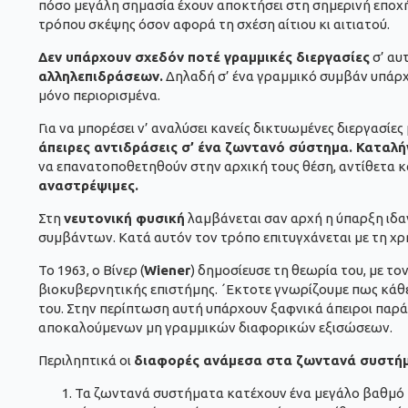
πόσο μεγάλη σημασία έχουν αποκτήσει στη σημερινή εποχή ο
τρόπου σκέψης όσον αφορά τη σχέση αίτιου κι αιτιατού.
Δεν υπάρχουν σχεδόν ποτέ γραμμικές διεργασίες
σ’ αυ
αλληλεπιδράσεων.
Δηλαδή σ’ ένα γραμμικό συμβάν υπάρχε
μόνο περιορισμένα.
Για να μπορέσει ν’ αναλύσει κανείς δικτυωμένες διεργασίες
άπειρες αντιδράσεις σ’ ένα ζωντανό σύστημα. Καταλή
να επανατοποθετηθούν στην αρχική τους θέση, αντίθετα κά
αναστρέψιμες.
Στη
νευτονική φυσική
λαμβάνεται σαν αρχή η ύπαρξη ιδ
συμβάντων. Κατά αυτόν τον τρόπο επιτυγχάνεται με τη 
Το 1963, ο Βίνερ (
Wiener
) δημοσίευσε τη θεωρία του, με το
βιοκυβερνητικής επιστήμης. ΄Εκτοτε γνωρίζουμε πως κάθ
του. Στην περίπτωση αυτή υπάρχουν ξαφνικά άπειροι παράγ
αποκαλούμενων μη γραμμικών διαφορικών εξισώσεων.
Περιληπτικά οι
διαφορές ανάμεσα στα ζωντανά συστήμ
Τα ζωντανά συστήματα κατέχουν ένα μεγάλο βαθμό