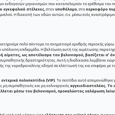
ων ενδογενών μηχανισμών που καταπολεμούν το ερέθισμα του π
ο εγκεφαλικό στέλεχος
, στον
υποθάλαμο
, στο
κερκοφόρο πυ
μυελού. Η διακοπή των οδών αυτών, π.χ. μέσω ενός αναστρέψιμο
αρατηρούμε πολύ σύντομα το σχηματισμό ερυθρής περιοχής γύρω 
ν υπόλοιπη επιδερμίδα. Η βελτίωση αυτή της αιμάτωσης παρατηρε
ή αίματος, ως αποτέλεσμα του βελονισμού, βασίζεται σ’ ένα
υμπαθητικής δραστηριότητας. Αυτή η διαδικασία λαμβάνει χώρα
ς της νοραδρεναλίνης οδηγεί σε ελάττωσή της και επιφέρει με τ
εντερικά πολυπεπτίδια (VIP)
. Το πεπτίδιο αυτό απομονώθηκε γ
ός μη συμπαθητικός και μη χολινεργικός
αγγειοδιαστολέας. Το 
λλεται μέσω του βελονισμού, προκαλώντας χαλάρωση λείων
λεί
μετά από κάποια ώρα
ελάττωση του μυϊκού τόνου
. Η επιρ