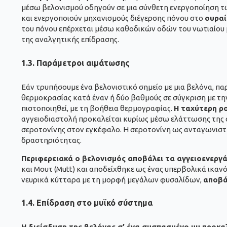
μέσω βελονισμού οδηγούν σε μια σύνθετη ενεργοποίηση τ
και ενεργοποιούν μηχανισμούς διέγερσης πόνου στο
ουραί
του πόνου επέρχεται μέσω καθοδικών οδών του νωτιαίου 
της αναλγητικής επίδρασης.
1.3.
Παράμετροι αιμάτωσης
Εάν τρυπήσουμε ένα βελονιστικό σημείο με μια βελόνα, π
θερμοκρασίας κατά έναν ή δύο βαθμούς σε σύγκριση με τη
πιστοποιηθεί, με τη βοήθεια θερμογραφίας.
Η ταχύτερη ρο
αγγειοδιαστολή προκαλείται κυρίως μέσω ελάττωσης της σ
σεροτονίνης στον εγκέφαλο. Η σεροτονίνη ως ανταγωνιστή
δραστηριότητας.
Περιφερειακά ο βελονισμός αποβάλει τα αγγειοενεργά 
και Μουτ (Mutt) και αποδείχθηκε ως ένας υπερβολικά ικαν
νευρικά κύτταρα με τη μορφή μεγάλων φυσαλίδων,
αποβά
1.4. Επίδραση στο μυϊκό σύστημα
Η διείσδυση της βελόνας σ’ ένα συσπασμένο μυ προκα