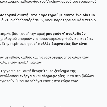
ς κυτταρικής παθολογίας του Virchow, αυτού του γραμμικού
βιολογικά συστήματα παρατηρούμε πάντα ένα δίκτυο
α δίκτυο αλληλεπιδράσεων, όπου παρατηρείται κάτι τέτοιο
τας
. Με βάση αυτή την αρχή
μπορούν ν’ αναλυθούν
 ρολογιού μπορούν ν’ αποσυναρμολογηθούν και κατόπιν
ό. Στην περίπτωση αυτή
πολλές διεργασίες δεν είναι
κών μεγεθών, καθώς και η αναστρεψιμότητα όλων των
ση όλων των προβλημάτων.
 Η εργασία του αυτή θεωρείται το ξεκίνημα της
ανταλλάσσει
ενέργεια
και
πληροφορίες
με το περιβάλλον
ογιστούν. ΄Ετσι καταλήγει κανείς στο χώρο των