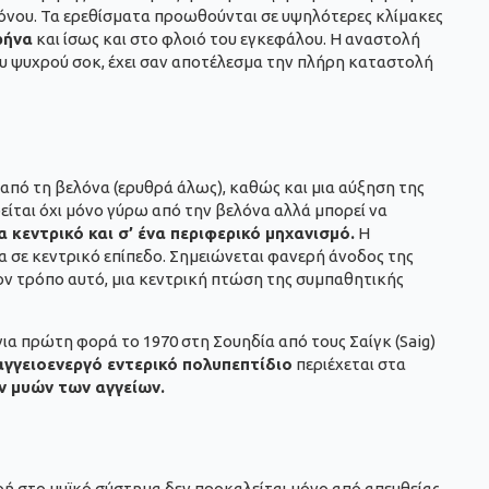
όνου. Τα ερεθίσματα προωθούνται σε υψηλότερες κλίμακες
ρήνα
και ίσως και στο φλοιό του εγκεφάλου. Η αναστολή
υ ψυχρού σοκ, έχει σαν αποτέλεσμα την πλήρη καταστολή
από τη βελόνα (ερυθρά άλως), καθώς και μια αύξηση της
ίται όχι μόνο γύρω από την βελόνα αλλά μπορεί να
 κεντρικό και σ’ ένα περιφερικό μηχανισμό.
Η
 σε κεντρικό επίπεδο. Σημειώνεται φανερή άνοδος της
ον τρόπο αυτό, μια κεντρική πτώση της συμπαθητικής
ια πρώτη φορά το 1970 στη Σουηδία από τους Σαίγκ (Saig)
αγγειοενεργό εντερικό πολυπεπτίδιο
περιέχεται στα
 μυών των αγγείων.
ροή στο μυϊκό σύστημα δεν προκαλείται μόνο από απευθείας