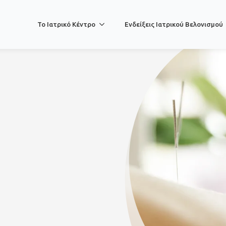
Το Ιατρικό Κέντρο
Ενδείξεις Ιατρικού Βελονισμού