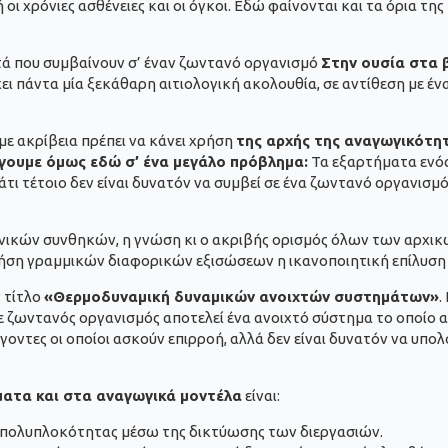
ι χρόνιες ασθένειες και οι όγκοι. Εδώ φαίνονται και τα όρια τη
τά που συμβαίνουν σ’ έναν ζωντανό οργανισμό
Στην ουσία στα 
ι πάντα μία ξεκάθαρη αιτιολογική ακολουθία, σε αντίθεση με έν
 με ακρίβεια πρέπει να κάνει χρήση
της αρχής της αναγωγικότη
γουμε όμως εδώ σ’ ένα μεγάλο πρόβλημα:
Τα εξαρτήματα ενός
τι τέτοιο δεν είναι δυνατόν να συμβεί σε ένα ζωντανό οργανισμ
ανικών συνθηκών, η γνώση κι ο ακριβής ορισμός όλων των αρχι
χρήση γραμμικών διαφορικών εξισώσεων η ικανοποιητική επίλυ
ν τίτλο
«Θερμοδυναμική δυναμικών ανοιχτών συστημάτων»
.
ε ζωντανός οργανισμός αποτελεί ένα ανοιχτό σύστημα το οποίο 
οντες οι οποίοι ασκούν επιρροή, αλλά δεν είναι δυνατόν να υπολ
ατα και στα αναγωγικά μοντέλα
είναι:
 πολυπλοκότητας μέσω της δικτύωσης των διεργασιών.