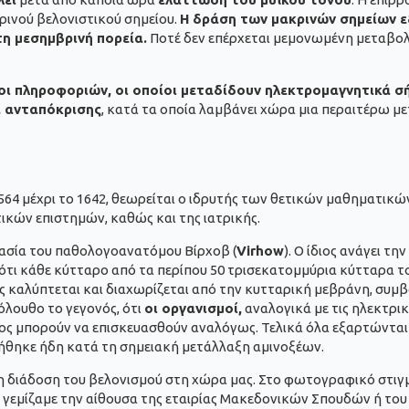
ρινού βελονιστικού σημείου.
Η δράση των μακρινών σημείων ε
τη μεσημβρινή πορεία.
Ποτέ δεν επέρχεται μεμονωμένη μεταβολ
λοι πληροφοριών, οι οποίοι μεταδίδουν ηλεκτρομαγνητικά σ
 ανταπόκρισης
, κατά τα οποία λαμβάνει χώρα μια περαιτέρω 
 το 1564 μέχρι το 1642, θεωρείται ο ιδρυτής των θετικών μαθηματ
τικών επιστημών, καθώς και της ιατρικής.
ργασία του παθολογοανατόμου Βίρχοβ (
Virhow
). Ο ίδιος ανάγει τ
 ότι κάθε κύτταρο από τα περίπου 50 τρισεκατομμύρια κύτταρα τ
ίος καλύπτεται και διαχωρίζεται από την κυτταρική μεβράνη, συ
όλουθο το γεγονός, ότι
οι οργανισμοί,
αναλογικά με τις ηλεκτρι
ος μπορούν να επισκευασθούν αναλόγως. Τελικά όλα εξαρτώνται 
ηρήθηκε ήδη κατά τη σημειακή μετάλλαξη αμινοξέων.
τη διάδοση του βελονισμού στη χώρα μας. Στο φωτογραφικό στιγ
ο γεμίζαμε την αίθουσα της εταιρίας Μακεδονικών Σπουδών ή το