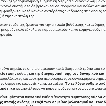
ία τεχνητή απομονωμένη τμηματική διεργασία, συνεχώς λαμβάνουν
ντανά συστήματα δε βρίσκονται σε ισορροπία και πολλές απ’ αυτέ
φανίζονται κατά κανόνα αντιδράσεις ανάδρασης στις οποίες το π
 ή την αναστολή της.
στον τομέα της έρευνας για την επιτυχία βαθύτερης κατανόησης.
 μπορούν πολύ εύκολα να παρουσιαστούν και να ερμηνευθούν πο
γραφία.
ιμένα σημεία, τα οποία διαφέρουν κατά βιοφυσικό τρόπο από το 
ντίστασης
καθώς και της
διαφοροποίησης του δυναμικού και 
απειροελάχιστες και αυστηρά περιορισμένες σε συγκεκριμένα σημε
το δέρμα πιο εμφανείς και εκτεταμένες.
Το εν λόγω ρυθμιστικό
ητικότητα
με αποτέλεσμα να παρατηρούνται έντονα συμπτώματα
ημείου υφίσταται πάνω από κάθε πιθανότητα σύμπτωσης
αθρόα σ
ς στενής σχέσης μεταξύ των σημείων βελονισμού και των δ