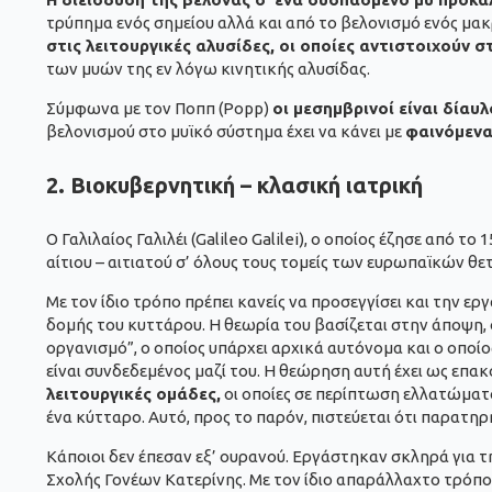
τρύπημα ενός σημείου αλλά και από το βελονισμό ενός μακ
στις λειτουργικές αλυσίδες, οι οποίες αντιστοιχούν σ
των μυών της εν λόγω κινητικής αλυσίδας.
Σύμφωνα με τον Ποππ (Popp)
οι μεσημβρινοί είναι δίαυ
βελονισμού στο μυϊκό σύστημα έχει να κάνει με
φαινόμενα
2. Βιοκυβερνητική – κλασική ιατρική
Ο Γαλιλαίος Γαλιλέι (Galileo Galilei), ο οποίος έζησε από
αίτιου – αιτιατού σ’ όλους τους τομείς των ευρωπαϊκών θε
Με τον ίδιο τρόπο πρέπει κανείς να προσεγγίσει και την ε
δομής του κυττάρου. Η θεωρία του βασίζεται στην άποψη,
οργανισμό”, ο οποίος υπάρχει αρχικά αυτόνομα και ο οπο
είναι συνδεδεμένος μαζί του. Η θεώρηση αυτή έχει ως επακ
λειτουργικές ομάδες,
οι οποίες σε περίπτωση ελλατώματ
ένα κύτταρο. Αυτό, προς το παρόν, πιστεύεται ότι παρατ
Κάποιοι δεν έπεσαν εξ’ ουρανού. Εργάστηκαν σκληρά για 
Σχολής Γονέων Κατερίνης. Με τον ίδιο απαράλλαχτο τρόπ