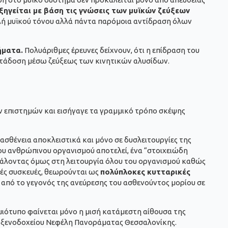
ξηγείται με βάση τις γνώσεις των μυϊκών ζεύξεων
ή μυϊκού τόνου αλλά πάντα παρόμοια αντίδραση όλων
ήματα.
Πολυάριθμες έρευνες δείχνουν, ότι η επίδραση του
μετάδοση μέσω ζεύξεως των κινητικών αλυσίδων.
ικών επιστημών και εισήγαγε τα γραμμικό τρόπο σκέψης
ην ασθένεια αποκλειστικά και μόνο σε δυσλειτουργίες της
ου ανθρώπινου οργανισμού αποτελεί, ένα “στοιχειώδη
μβάλοντας όμως στη λειτουργία όλου του οργανισμού καθώς
κές συσκευές, θεωρούνται ως
πολύπλοκες κυτταρικές
από το γεγονός της ανεύρεσης του ασθενούντος μορίου σε
μιότυπο φαίνεται μόνο η μισή κατάμεστη αίθουσα της
υ ξενοδοχείου Νεφέλη Πανοράματας Θεσσαλονίκης.