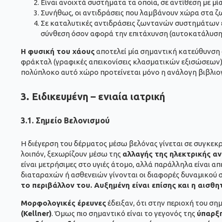
Είναι ανοιχτά συστήματα τα οποία, σε αντίθεση με μ
Συνήθως, οι αντιδράσεις που λαμβάνουν χώρα στα ζω
Σε καταλυτικές αντιδράσεις ζωντανών συστημάτων εμ
σύνθεση όσον αφορά την επιτάχυνση (αυτοκατάλυση)
Η φυσική του χάους
αποτελεί μία σημαντική κατεύθυνση 
φράκταλ (γραφικές απεικονίσεις κλασματικών εξισώσεων)
πολύπλοκο αυτό χώρο προτείνεται μόνο η ανάλογη βιβλιο
3.
Ειδικευμένη – ενιαία ιατρική
3.1. Σημείο Βελονισμού
Η διέγερση του δέρματος μέσω βελόνας γίνεται σε συγκεκρ
λοιπόν, ξεχωρίζουν μέσω της
αλλαγής της ηλεκτρικής α
είναι μετρήσιμες στο υγιές άτομο, αλλά παράλληλα είναι 
διαταραχών ή ασθενειών γίνονται οι διαφορές δυναμικού σ
το περιβάλλον του. Αυξημένη είναι επίσης και η αισθ
Μορφολογικές έρευνες
έδειξαν, ότι στην περιοχή του σ
(Kellner)
. Όμως πιο σημαντικό είναι το γεγονός της
ύπαρξη