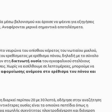
α μέσω βελονισμού και άρχισε να ψάχνει για εξηγήσεις
ς. Αναφέρονται μερικά σημαντικά αποτελέσματα.
 στο νευρώνα του οπίσθιου κέρατος του νωτιαίου μυελού,
υ ερεθίσματος με ερέθισμα πόνου, δηλαδή με το σύνολο
ών στη
δικτυωτή ουσία
του εγκεφαλικού στελέχους
ις. Χωρίς να εισέλθουμε σε λεπτομέρειες, μπορούμε να
ή αφομοίωσης ανάμεσα στο ερέθισμα του πόνου και
 διαρκεί περίπου 20 με 30 λεπτά, οδήγησε στην αναζήτηση
αντικότερες ουσίες είναι τα οπιούχα πεπτίδια όπως η
 μια χαμηλής συχνότητας ηλεκτροδιέγερση και διέγερση