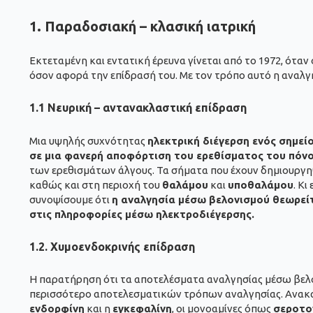
1. Παραδοσιακή – κλασική ιατρική
Εκτεταμένη και εντατική έρευνα γίνεται από το 1972, ότα
όσον αφορά την επίδρασή του. Με τον τρόπο αυτό η αναλ
1.1 Νευρική – αντανακλαστική επίδραση
Μια υψηλής συχνότητας
ηλεκτρική διέγερση ενός σημεί
σε μια φανερή αποφόρτιση του ερεθίσματος του πόνο
των ερεθισμάτων άλγους. Τα σήματα που έχουν δημιουργ
καθώς και στη περιοχή του
θαλάμου
και
υποθαλάμου
. Κ
συνοψίσουμε ότι
η αναλγησία μέσω βελονισμού θεωρείτ
στις πληροφορίες μέσω ηλεκτροδιέγερσης.
1.2. Χυμοενδοκρινής επίδραση
Η παρατήρηση ότι τα αποτελέσματα αναλγησίας μέσω βελον
περισσότερο αποτελεσματικών τρόπων αναλγησίας. Ανακ
ενδορφίνη
και η
εγκεφαλίνη
, οι μονοαμίνες όπως
σεροτο