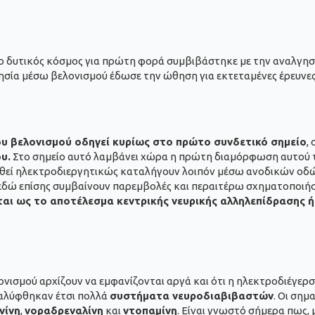
ν ο δυτικός κόσμος για πρώτη φορά συμβιβάστηκε με την αναλγησί
γησία μέσω βελονισμού έδωσε την ώθηση για εκτεταμένες έρευνε
ου βελονισμού οδηγεί κυρίως στο πρώτο συνδετικό σημείο
,
υ.
Στο σημείο αυτό λαμβάνει χώρα η πρώτη διαμόρφωση αυτού το
ηθεί ηλεκτροδιεργητικώς καταλήγουν λοιπόν μέσω ανοδικών οδ
ι εδώ επίσης συμβαίνουν παρεμβολές και περαιτέρω σχηματοποιήσε
αι ως το αποτέλεσμα κεντρικής νευρικής αλληλεπίδρασης 
ισμού αρχίζουν να εμφανίζονται αργά και ότι η ηλεκτροδιέγερση
αλύφθηκαν έτσι πολλά
συστήματα νευροδιαβιβαστών
. Οι σημ
νίνη
,
νοραδρεναλίνη
και
ντοπαμίνη
. Είναι γνωστό σήμερα πως,